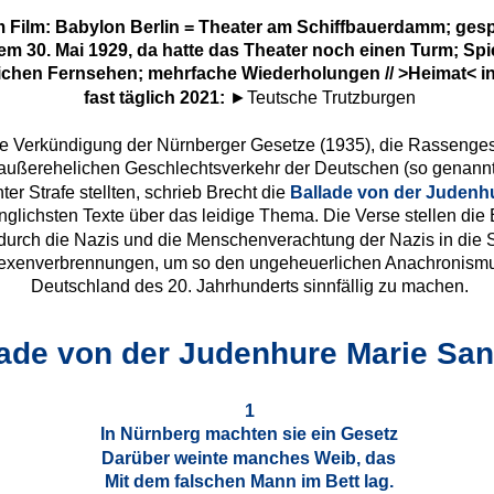
 Film: Babylon Berlin = Theater am Schiffbauerdamm; gespi
em 30. Mai 1929, da hatte das Theater noch einen Turm; Spie
tlichen Fernsehen; mehrfache Wiederholungen // >Heimat< i
fast täglich 2021: 
►Teutsche Trutzburgen
ie Verkündigung der Nürnberger Gesetze (1935), die Rassengese
ußerehelichen Geschlechtsverkehr der Deutschen (so genannte
r Strafe stellten, schrieb Brecht die 
Ballade von der Judenh
inglichsten Texte über das leidige Thema. Die Verse stellen die
urch die Nazis und die Menschenverachtung der Nazis in die 
 Hexenverbrennungen, um so den ungeheuerlichen Anachronismus
Deutschland des 20. Jahrhunderts sinnfällig zu machen. 
lade von der Judenhure Marie Sa
1
In Nürnberg machten sie ein Gesetz
Darüber weinte manches Weib, das
Mit dem falschen Mann im Bett lag.