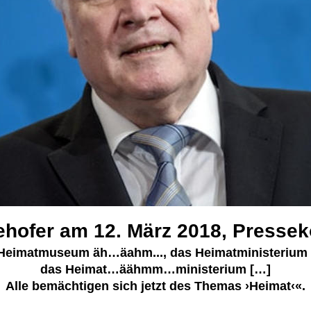
ehofer am 12. März 2018, Pressek
 Heimatmuseum äh…äahm..., das Heimatministerium 
das Heimat…äähmm…ministerium […] 
Alle bemächtigen sich jetzt des Themas ›Heimat‹«.