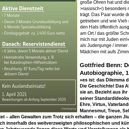
große Ohren hat und die
>rassisch<) besonders 
trägt. Das Paar wurde d
getrieben und wie Vieh 
den Hals öffentlich ausge
am Ort / das größte Sch
mich nur mit Juden ein!
als Judenjunge / immer 
Mädchen mit aufs Zimm
Gottfried Benn: D
Autobiographie, 1
»es ist: das Dilemma d
Die Geschichte! Das A
sie an. Bezieht aus ihr
seiner Standardideolog
Ehre, Virtus, Vaterland(
Mannesmut, Treue, Se
tet – allen Gewalten zum Trotz sich erhalten – die ganzen Jiu
ch innerhalb des weitverzweigten philosophischen und kün