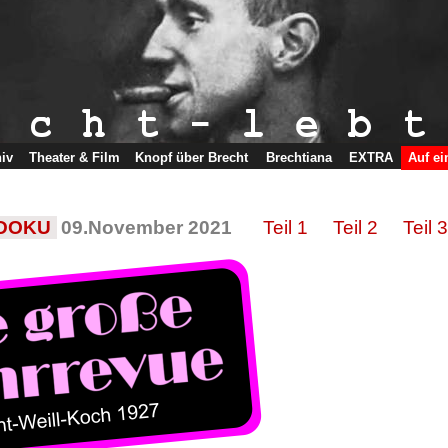
hiv
Theater & Film
Knopf über Brecht
Brechtiana
EXTRA
Auf ei
DOKU  
09.November 2021
Teil 1     Teil 2     Teil 3