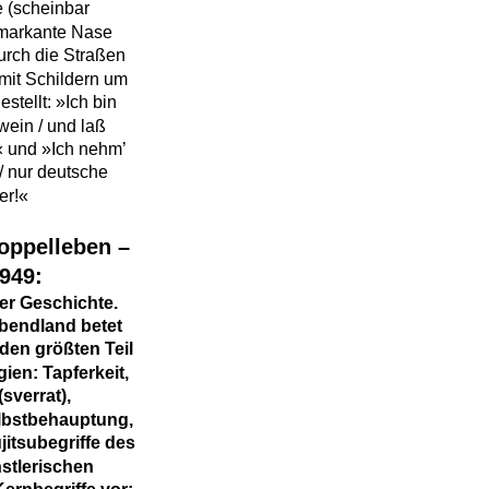
 (scheinbar 
markante Nase 
urch die Straßen 
mit Schildern um 
stellt: »Ich bin 
wein / und laß 
« und »Ich nehm’ 
/ nur deutsche 
er!«
oppelleben – 
949:
er Geschichte. 
bendland betet 
 den größten Teil 
ien: Tapferkeit, 
sverrat), 
lbstbehauptung, 
jitsubegriffe des 
stlerischen 