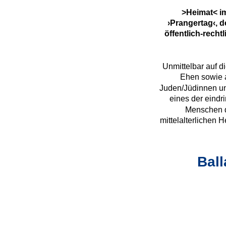
>Heimat< im
›Prangertag‹, d
öffentlich-rech
Unmittelbar auf d
Ehen sowie a
Juden/Jüdinnen unte
eines der eindr
Menschen d
mittelalterlichen
Bal