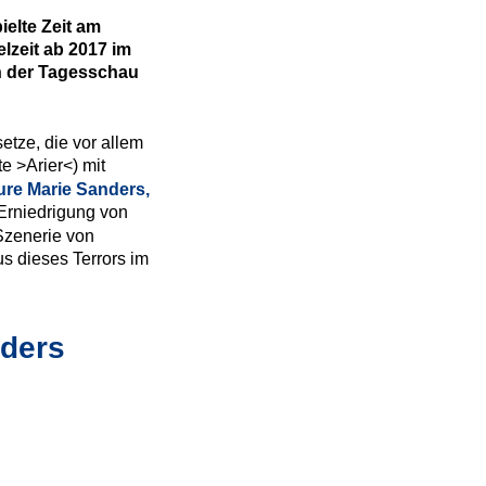
elte Zeit am 
lzeit ab 2017 im 
n der Tagesschau 
tze, die vor allem 
 >Arier<) mit 
ure Marie Sanders,
 Erniedrigung von 
Szenerie von 
 dieses Terrors im 
nders